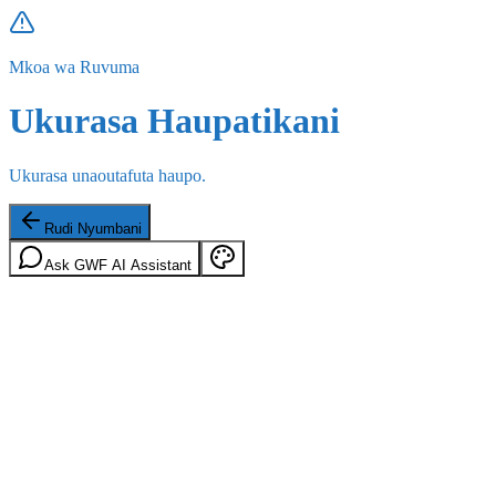
Mkoa wa Ruvuma
Ukurasa Haupatikani
Ukurasa unaoutafuta haupo.
Rudi Nyumbani
Ask GWF AI Assistant