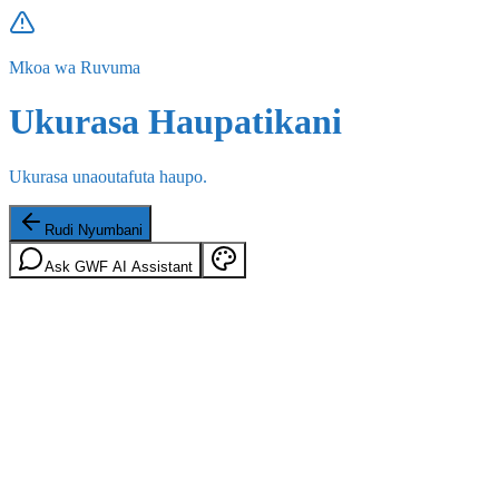
Mkoa wa Ruvuma
Ukurasa Haupatikani
Ukurasa unaoutafuta haupo.
Rudi Nyumbani
Ask GWF AI Assistant