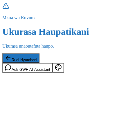
Mkoa wa Ruvuma
Ukurasa Haupatikani
Ukurasa unaoutafuta haupo.
Rudi Nyumbani
Ask GWF AI Assistant