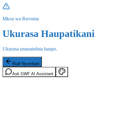
Mkoa wa Ruvuma
Ukurasa Haupatikani
Ukurasa unaoutafuta haupo.
Rudi Nyumbani
Ask GWF AI Assistant