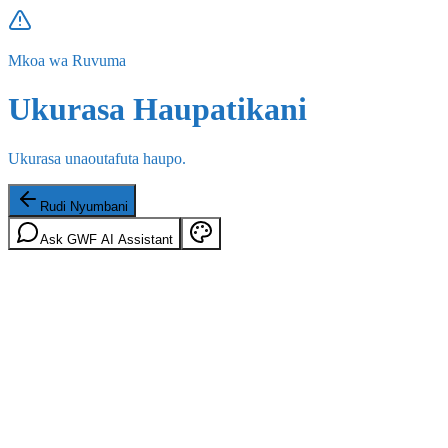
Mkoa wa Ruvuma
Ukurasa Haupatikani
Ukurasa unaoutafuta haupo.
Rudi Nyumbani
Ask GWF AI Assistant