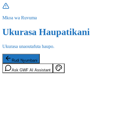
Mkoa wa Ruvuma
Ukurasa Haupatikani
Ukurasa unaoutafuta haupo.
Rudi Nyumbani
Ask GWF AI Assistant