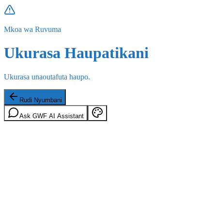
Mkoa wa Ruvuma
Ukurasa Haupatikani
Ukurasa unaoutafuta haupo.
Rudi Nyumbani
Ask GWF AI Assistant