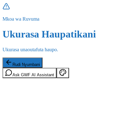
Mkoa wa Ruvuma
Ukurasa Haupatikani
Ukurasa unaoutafuta haupo.
Rudi Nyumbani
Ask GWF AI Assistant