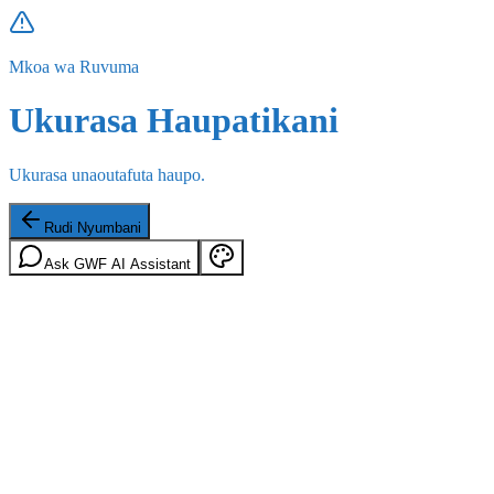
Mkoa wa Ruvuma
Ukurasa Haupatikani
Ukurasa unaoutafuta haupo.
Rudi Nyumbani
Ask GWF AI Assistant