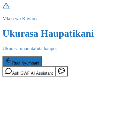
Mkoa wa Ruvuma
Ukurasa Haupatikani
Ukurasa unaoutafuta haupo.
Rudi Nyumbani
Ask GWF AI Assistant