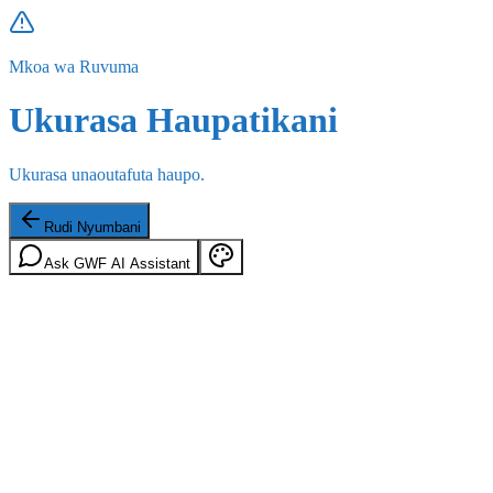
Mkoa wa Ruvuma
Ukurasa Haupatikani
Ukurasa unaoutafuta haupo.
Rudi Nyumbani
Ask GWF AI Assistant