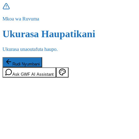
Mkoa wa Ruvuma
Ukurasa Haupatikani
Ukurasa unaoutafuta haupo.
Rudi Nyumbani
Ask GWF AI Assistant