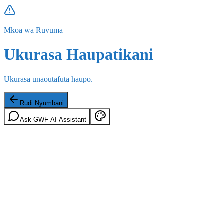
Mkoa wa Ruvuma
Ukurasa Haupatikani
Ukurasa unaoutafuta haupo.
Rudi Nyumbani
Ask GWF AI Assistant