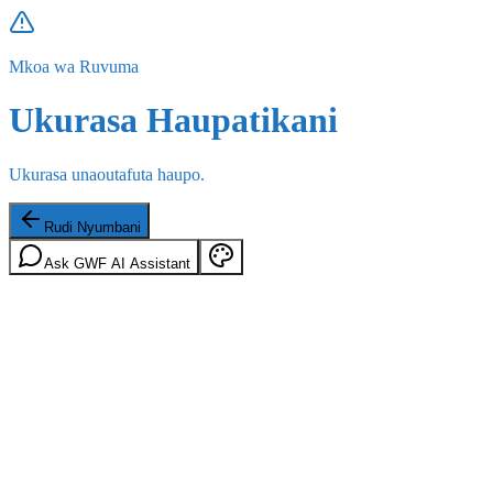
Mkoa wa Ruvuma
Ukurasa Haupatikani
Ukurasa unaoutafuta haupo.
Rudi Nyumbani
Ask GWF AI Assistant