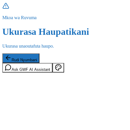
Mkoa wa Ruvuma
Ukurasa Haupatikani
Ukurasa unaoutafuta haupo.
Rudi Nyumbani
Ask GWF AI Assistant