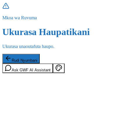
Mkoa wa Ruvuma
Ukurasa Haupatikani
Ukurasa unaoutafuta haupo.
Rudi Nyumbani
Ask GWF AI Assistant