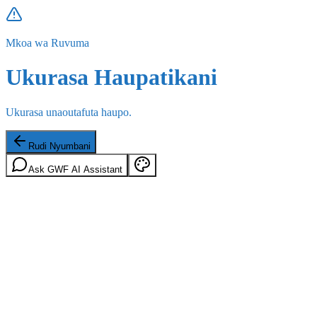
Mkoa wa Ruvuma
Ukurasa Haupatikani
Ukurasa unaoutafuta haupo.
Rudi Nyumbani
Ask GWF AI Assistant