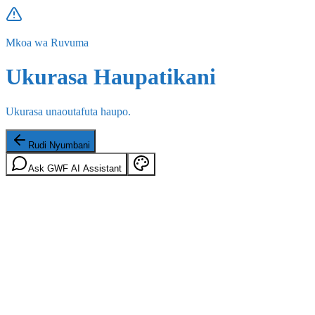
Mkoa wa Ruvuma
Ukurasa Haupatikani
Ukurasa unaoutafuta haupo.
Rudi Nyumbani
Ask GWF AI Assistant