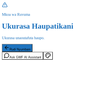
Mkoa wa Ruvuma
Ukurasa Haupatikani
Ukurasa unaoutafuta haupo.
Rudi Nyumbani
Ask GWF AI Assistant