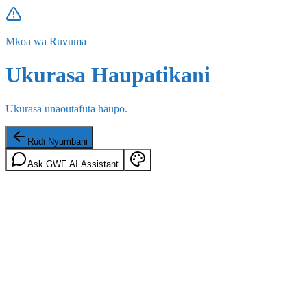
Mkoa wa Ruvuma
Ukurasa Haupatikani
Ukurasa unaoutafuta haupo.
Rudi Nyumbani
Ask GWF AI Assistant