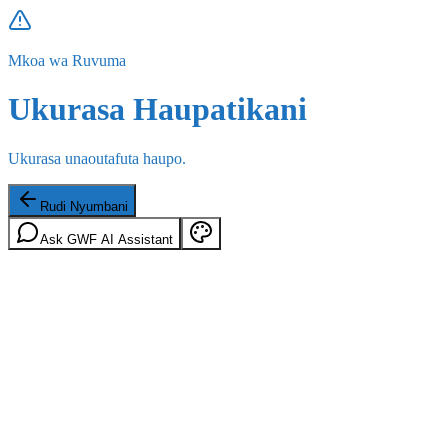
Mkoa wa Ruvuma
Ukurasa Haupatikani
Ukurasa unaoutafuta haupo.
Rudi Nyumbani
Ask GWF AI Assistant