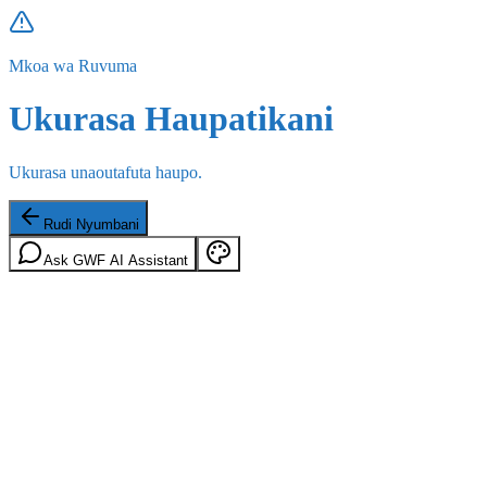
Mkoa wa Ruvuma
Ukurasa Haupatikani
Ukurasa unaoutafuta haupo.
Rudi Nyumbani
Ask GWF AI Assistant