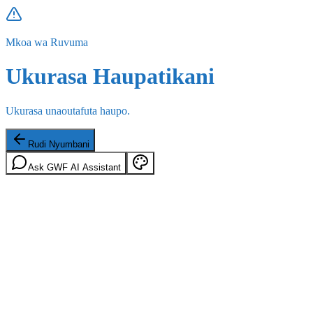
Mkoa wa Ruvuma
Ukurasa Haupatikani
Ukurasa unaoutafuta haupo.
Rudi Nyumbani
Ask GWF AI Assistant