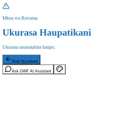
Mkoa wa Ruvuma
Ukurasa Haupatikani
Ukurasa unaoutafuta haupo.
Rudi Nyumbani
Ask GWF AI Assistant