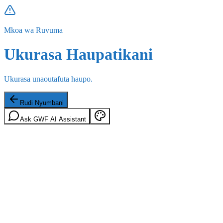
Mkoa wa Ruvuma
Ukurasa Haupatikani
Ukurasa unaoutafuta haupo.
Rudi Nyumbani
Ask GWF AI Assistant