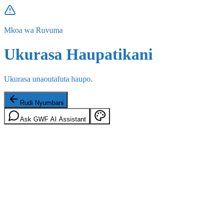
Mkoa wa Ruvuma
Ukurasa Haupatikani
Ukurasa unaoutafuta haupo.
Rudi Nyumbani
Ask GWF AI Assistant