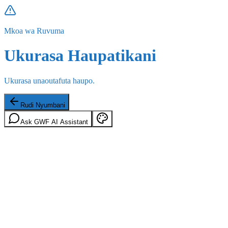
Mkoa wa Ruvuma
Ukurasa Haupatikani
Ukurasa unaoutafuta haupo.
Rudi Nyumbani
Ask GWF AI Assistant