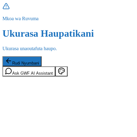
Mkoa wa Ruvuma
Ukurasa Haupatikani
Ukurasa unaoutafuta haupo.
Rudi Nyumbani
Ask GWF AI Assistant