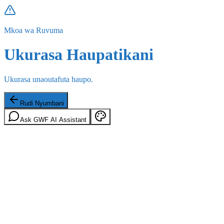
Mkoa wa Ruvuma
Ukurasa Haupatikani
Ukurasa unaoutafuta haupo.
Rudi Nyumbani
Ask GWF AI Assistant